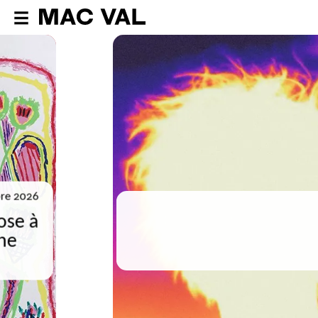
«
Le genre idéal
»
«
Tu hurles quelque chose à la mode
»
de Fabienne Gaston-Dreyfus
«
Ici grand ouvert
», exposition de
SMITH
«
Ici grand ouvert
»,
exposition de
SMITH