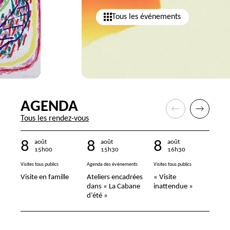
Tous les événements
AGENDA
Tous les rendez-vous
8
8
8
9
août
août
août
15
h
00
15
h
30
16
h
30
Visites tous publics
Agenda des événements
Visites tous publics
Visit
Visite en famille
Ateliers encadrées
« Visite
Vis
dans « La Cabane
inattendue »
d’été »