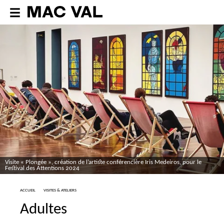
Visite «
Plongée
», création de l’artiste conférencière Iris Medeiros, pour le
Festival des Attentions 2024
ACCUEIL
VISITES & ATELIERS
Adultes