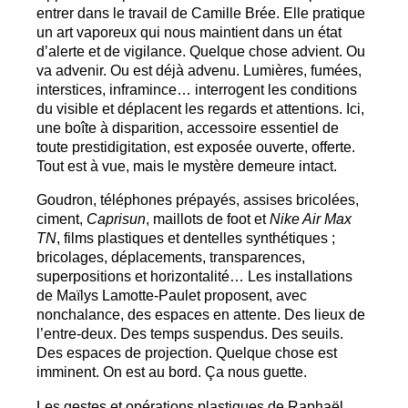
entrer dans le travail de Camille Brée. Elle pratique
un art vaporeux qui nous maintient dans un état
d’alerte et de vigilance. Quelque chose advient. Ou
va advenir. Ou est déjà advenu. Lumières, fumées,
interstices, inframince… interrogent les conditions
du visible et déplacent les regards et attentions. Ici,
une boîte à disparition, accessoire essentiel de
toute prestidigitation, est exposée ouverte, offerte.
Tout est à vue, mais le mystère demeure intact.
Goudron, téléphones prépayés, assises bricolées,
ciment,
Caprisun
, maillots de foot et
Nike Air Max
TN
, films plastiques et dentelles synthétiques
;
bricolages, déplacements, transparences,
superpositions et horizontalité… Les installations
de Maïlys Lamotte-Paulet proposent, avec
nonchalance, des espaces en attente. Des lieux de
l’entre-deux. Des temps suspendus. Des seuils.
Des espaces de projection. Quelque chose est
imminent. On est au bord. Ça nous guette.
Les gestes et opérations plastiques de Raphaël