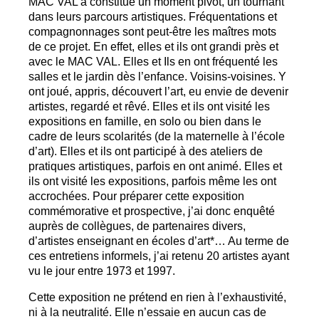
MAC
VAL
a constitué un moment pivot, un tournant
dans leurs parcours artistiques. Fréquentations et
compagnonnages sont peut-être les maîtres mots
de ce projet. En effet, elles et ils ont grandi près et
avec le
MAC
VAL
. Elles et Ils en ont fréquenté les
salles et le jardin dès l’enfance. Voisins-voisines. Y
ont joué, appris, découvert l’art, eu envie de devenir
artistes, regardé et rêvé. Elles et ils ont visité les
expositions en famille, en solo ou bien dans le
cadre de leurs scolarités (de la maternelle à l’école
d’art). Elles et ils ont participé à des ateliers de
pratiques artistiques, parfois en ont animé. Elles et
ils ont visité les expositions, parfois même les ont
accrochées. Pour préparer cette exposition
commémorative et prospective, j’ai donc enquêté
auprès de collègues, de partenaires divers,
d’artistes enseignant en écoles d’art*… Au terme de
ces entretiens informels, j’ai retenu 20 artistes ayant
vu le jour entre 1973 et 1997.
Cette exposition ne prétend en rien à l’exhaustivité,
ni à la neutralité. Elle n’essaie en aucun cas de