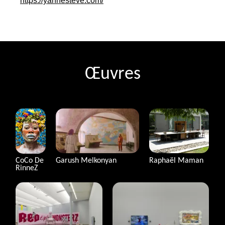
https://yannesteve.com/
Œuvres
Raphaël Maman
Garush Melkonyan
CoCo De
RinneZ