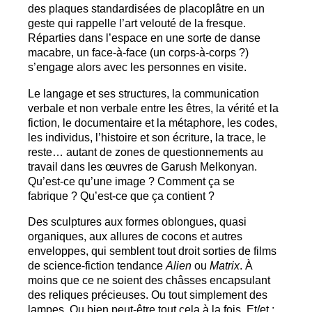
des plaques standardisées de placoplâtre en un
geste qui rappelle l’art velouté de la fresque.
Réparties dans l’espace en une sorte de danse
macabre, un face-à-face (un corps-à-corps
?)
s’engage alors avec les personnes en visite.
Le langage et ses structures, la communication
verbale et non verbale entre les êtres, la vérité et la
fiction, le documentaire et la métaphore, les codes,
les individus, l’histoire et son écriture, la trace, le
reste… autant de zones de questionnements au
travail dans les œuvres de Garush Melkonyan.
Qu’est-ce qu’une image
? Comment ça se
fabrique
? Qu’est-ce que ça contient
?
Des sculptures aux formes oblongues, quasi
organiques, aux allures de cocons et autres
enveloppes, qui semblent tout droit sorties de films
de science-fiction tendance
Alien
ou
Matrix
. À
moins que ce ne soient des châsses encapsulant
des reliques précieuses. Ou tout simplement des
lampes. Ou bien peut-être tout cela à la fois. Et/et :