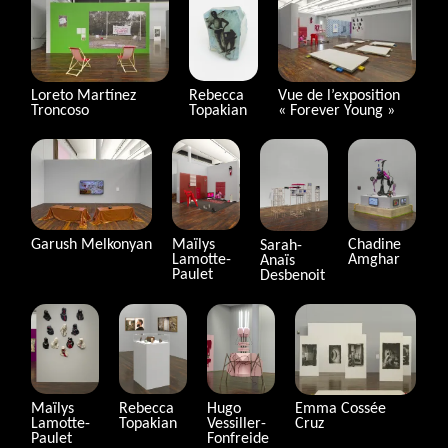
Rebecca
Loreto Martínez
Vue de l’exposition
Topakian
Troncoso
«
Forever Young
»
Maïlys
Garush Melkonyan
Chadine
Sarah-
Lamotte-
Amghar
Anaïs
Paulet
Desbenoit
Maïlys
Rebecca
Hugo
Emma Cossée
Lamotte-
Topakian
Vessiller-
Cruz
Paulet
Fonfreide