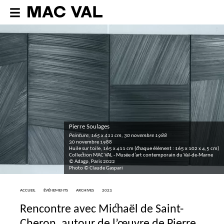
Pierre Soulages
Peinture, 165 x 411 cm, 30 novembre 1988
30 novembre 1988
Huile sur toile, 165 x 411 cm (chaque élément : 165 x 102 x 4,5 cm)
Collection
MAC
VAL
- Musée d’art contemporain du Val-de-Marne
© Adagp, Paris 2022
Photo © Claude Gaspari
ACCUEIL
ÉVÉNEMENTS
ARCHIVES
2023
Rencontre avec Michaël de Saint-
Cheron, autour de l’œuvre de Pierre