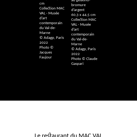
au gélatino-
cm
bromure
Collection
MAC
d’argent
VAL
- Musée
60,3 x 44,5 cm
d’art
Collection
MAC
contemporain
VAL
- Musée
du Val-de-
d’art
Marne
contemporain
© Adagp, Paris
du Val-de-
2022
Marne
Photo ©
© Adagp, Paris
Jacques
2022
Faujour
Photo © Claude
Gaspari
Le restaurant du MAC VAL