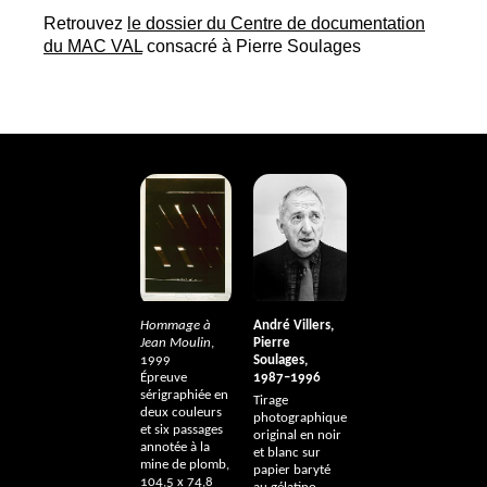
Retrouvez
le dossier du Centre de documentation
du
MAC
VAL
consacré à Pierre Soulages
Hommage à
André Villers,
Jean Moulin
,
Pierre
1999
Soulages,
Épreuve
1987–1996
sérigraphiée en
Tirage
deux couleurs
photographique
et six passages
original en noir
annotée à la
et blanc sur
mine de plomb,
papier baryté
104,5 x 74,8